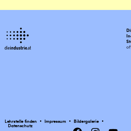
Di
In
St
of
Lehrstelle finden
Impressum
Bildergalerie
Datenschutz