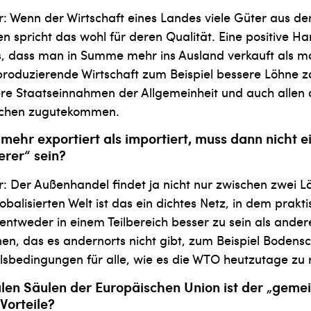
r: Wenn der Wirtschaft eines Landes viele Güter aus d
 spricht das wohl für deren Qualität. Eine positive Ha
s, dass man in Summe mehr ins Ausland verkauft als ma
produzierende Wirtschaft zum Beispiel bessere Löhne z
re Staatseinnahmen der Allgemeinheit und auch allen
ichen zugutekommen.
mehr exportiert als importiert, muss dann nicht e
erer“ sein?
r: Der Außenhandel findet ja nicht nur zwischen zwei L
balisierten Welt ist das ein dichtes Netz, in dem prakti
 entweder in einem Teilbereich besser zu sein als ande
en, das es andernorts nicht gibt, zum Beispiel Bodensc
lsbedingungen für alle, wie es die WTO heutzutage zu 
alen Säulen der Europäischen Union ist der „geme
Vorteile?