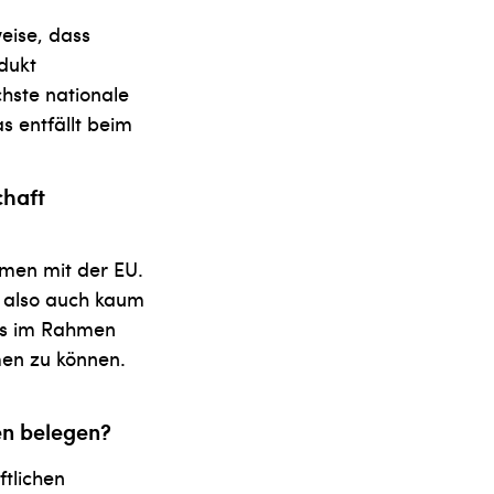
eise, dass
dukt
hste nationale
s entfällt beim
chaft
mmen mit der EU.
t also auch kaum
uss im Rahmen
en zu können.
gen belegen?
ftlichen