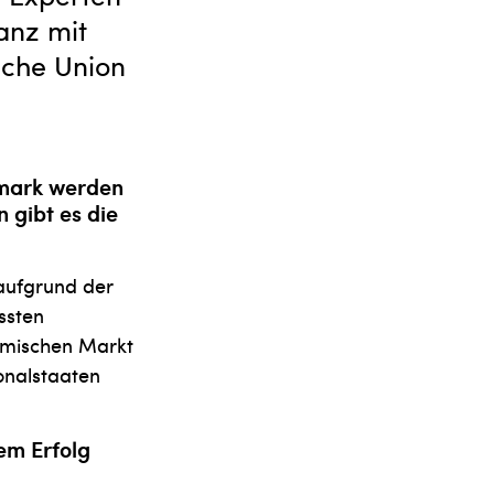
anz mit
sche Union
rmark werden
 gibt es die
 aufgrund der
ssten
heimischen Markt
ionalstaaten
em Erfolg