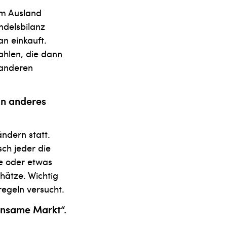
em Ausland
ndelsbilanz
n einkauft.
ahlen, die dann
 anderen
in anderes
ändern statt.
sch jeder die
re oder etwas
hätze. Wichtig
regeln versucht.
insame Markt“.