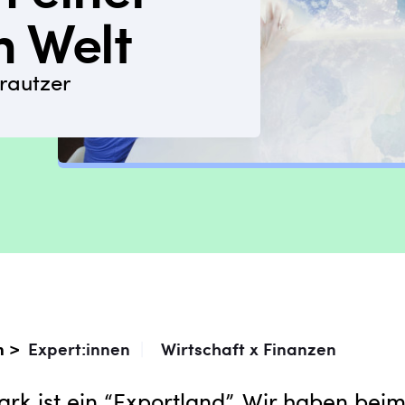
n Welt
rautzer
n >
Expert:innen
|
Wirtschaft x Finanzen
ark ist ein “Exportland”. Wir haben bei