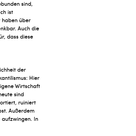
ebunden sind,
ch ist
er haben über
enkbar. Auch die
r, dass diese
ichheit der
antilismus: Hier
eigene Wirtschaft
heute sind
tiert, ruiniert
lbst. Außerdem
 aufzwingen. In