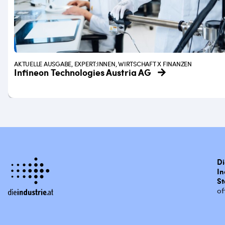
AKTUELLE AUSGABE, EXPERT:INNEN, WIRTSCHAFT X FINANZEN
Infineon Technologies Austria AG
Di
In
St
of