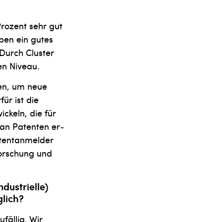
Prozent sehr gut
ben ein gutes
 Durch Cluster
en Niveau.
en, um neue
ür ist die
ickeln, die für
 an Patenten er­
Patentanmelder
Forschung und
dustrielle)
lich?
ufällig. Wir