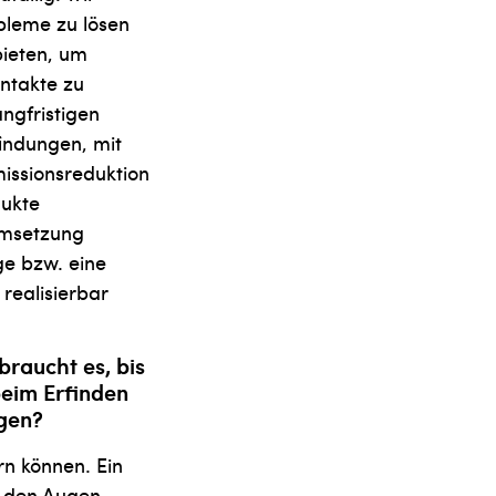
bleme zu lösen
bieten, um
ntakte zu
ngfristigen
findungen, mit
issionsreduktion
dukte
Umsetzung
ge bzw. eine
realisierbar
braucht es, bis
beim Erfinden
gen?
rn können. Ein
s den Augen