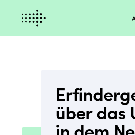
A
Erfinderge
über das 
in dem N