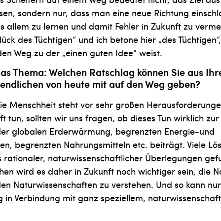
ssen, sondern nur, dass man eine neue Richtung einsch
aus allem zu lernen und damit Fehler in Zukunft zu verme
ück des Tüchtigen“ und ich betone hier „des Tüchtigen“
en Weg zu der „einen guten Idee“ weist.
as Thema: Welchen Ratschlag können Sie aus Ihr
endlichen von heute mit auf den Weg geben?
 Die Menschheit steht vor sehr großen Herausforderunge
t tun, sollten wir uns fragen, ob dieses Tun wirklich zu
er globalen Erderwärmung, begrenzten Energie-und
en, begrenzten Nahrungsmitteln etc. beiträgt. Viele L
s rationaler, naturwissenschaftli­cher Überlegungen g
en wird es daher in Zukunft noch wichtiger sein, die N
en Naturwissenschaften zu verstehen. Und so kann nur
 in Verbindung mit ganz speziellem, naturwissenschaf
.