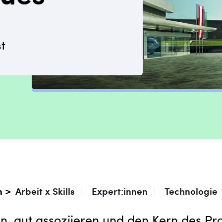
t
n >
Arbeit x Skills
|
Expert:innen
|
Technologie
, gut assoziieren und den Kern des Pr