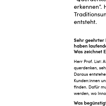
erkennen”. H
Traditions
entsteht.
Sehr geehrter H
haben laufende
Was zeichnet E
Herr Prof. List: 
querdenken, seh
Daraus entstehen
Kunden:innen un
finden. Dafür m
werden, wo Innov
Was begünstigt