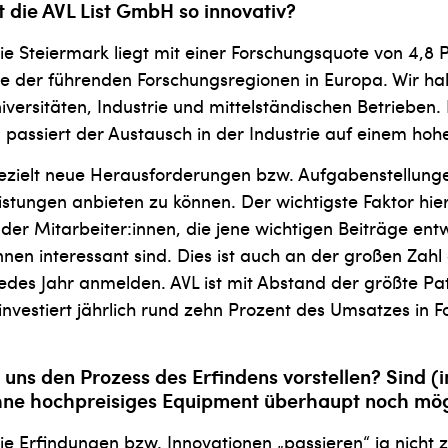
die AVL List GmbH so innovativ?
 Die Steiermark liegt mit einer Forschungsquote von 4,8 
ne der führenden Forschungsregionen in Europa. Wir ha
versitäten, Industrie und mittel­ständischen Betrieben.
 passiert der Austausch in der Industrie auf einem hoh
gezielt neue Herausforderungen bzw. Aufgabenstellung
stungen anbieten zu können. Der wichtigste Faktor hierf
 der Mitarbeiter:innen, die jene wichtigen Beiträge entw
nen interessant sind. Dies ist auch an der großen Zahl
r jedes Jahr anmelden. AVL ist mit Abstand der größte 
investiert jährlich rund zehn Prozent des Umsatzes in 
uns den Prozess des Erfindens vorstellen? Sind (in
hne hochpreisiges Equip­ment überhaupt noch mög
Die Erfindungen bzw. Innovationen „pas­sieren“ ja nicht z