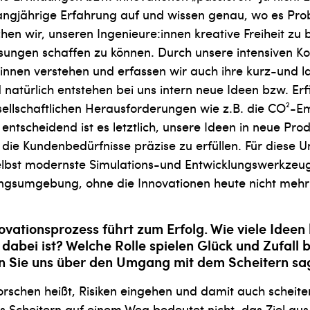
langjährige Erfahrung auf und wissen genau, wo es Pro
chen wir, unseren Ingenieure:innen kreative Freiheit zu 
sungen schaffen zu können. Durch unsere intensiven Ko
nnen verstehen und erfassen wir auch ihre kurz-und la
 natürlich entstehen bei uns intern neue Ideen bzw. Er
ellschaftlichen Herausforderungen wie z.B. die CO²-Em
entscheidend ist es letztlich, unsere Ideen in neue Pro
die Kundenbedürfnisse präzise zu erfüllen. Für diese 
selbst modernste Simulations-und Entwicklungswerkzeu
ngsumgebung, ohne die Innovationen heute nicht mehr 
ovationsprozess führt zum Erfolg. Wie viele Ideen 
 dabei ist? Welche Rolle spielen Glück und Zufall 
n Sie uns über den Umgang mit dem Scheitern sa
 Forschen heißt, Risiken eingehen und damit auch scheite
s Scheitern auf einem Weg bedeutet nicht, das Ziel au