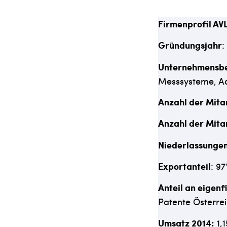
Firmenprofil AV
Gründungsjahr
:
Unternehmensbe
Messsysteme, Ad
Anzahl der Mita
Anzahl der Mita
Niederlassungen
Exportanteil
: 9
Anteil an eigenf
Patente Österrei
Umsatz 2014:
1,1