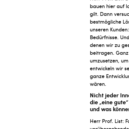
bauen hier auf 
gilt. Dann versu
bestmögli­che Lö
unseren Kunden:i
Bedürfnisse. Und
denen wir zu ges
beitragen. Ganz 
umzusetzen, um 
entwickeln wir 
ganze Entwicklu
wären.
Nicht jeder Inn
die „eine gute“
und was könne
Herr Prof. List:
vorüberge­hende