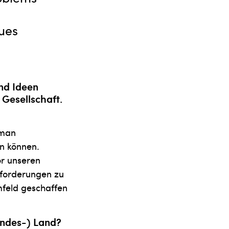
ues
und Ideen
 Gesellschaft.
 man
n können.
or unseren
sforderungen zu
mfeld geschaffen
undes-) Land?