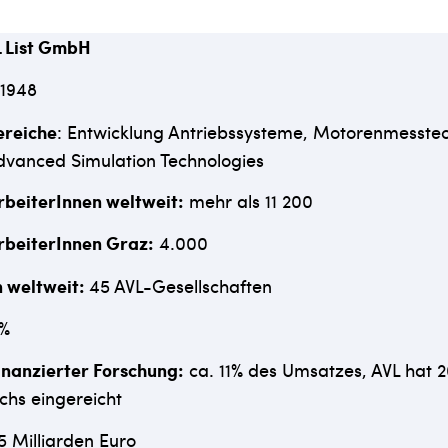
L List GmbH
 1948
reiche
: Entwicklung Antriebssysteme, Motorenmesste
vanced Simulation Technologies
rbeiterInnen weltweit:
mehr als 11 200
rbeiterInnen Graz:
4.000
 weltweit:
45 AVL-Gesellschaften
7%
inanzierter Forschung:
ca. 11% des Umsatzes, AVL hat 2
chs eingereicht
5 Milliarden Euro