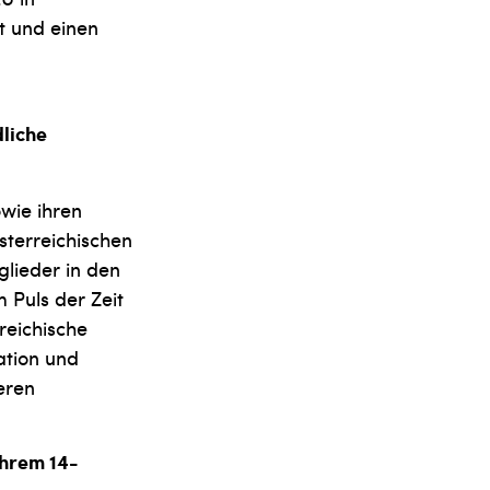
t und einen
dliche
owie ihren
sterreichischen
glieder in den
 Puls der Zeit
reichische
ation und
eren
Ihrem 14-