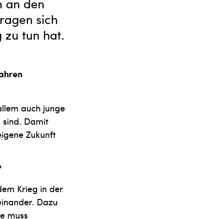
n an den
ragen sich
 zu tun hat.
Jahren
allem auch junge
 sind. Damit
eigene Zukunft
?
em Krieg in der
seinander. Dazu
se muss