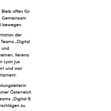
Bleib offen für
nd. Gemeinsam
el bewegen.
ntation der
 Teams „Digital
g und
 Themen. Verena
n Lyon Jus
ert und war
rlament.
ilungsleiterin
mmer Österreich
Teams „Digital &
orschlägen zu