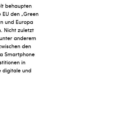
elt behaupten
ie EU den „Green
ern und Europa
 Nicht zuletzt
t unter anderem
 zwischen den
via Smartphone
titionen in
 digitale und