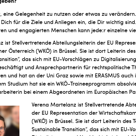
tgeben?
, eine Gelegenheit zu nutzen oder etwas zu verändern. 
Dich für die Ziele und Anliegen ein, die Dir wichtig si
nten und engagierten Menschen kann jede:r einzelne vi
 ist Stellvertretende Abteilungsleiterin der EU Represe
r Österreich (WKÖ) in Brüssel. Sie ist dort Leiterin des
ansition“, das sich mit EU-Vorschlägen zu Digitalisierun
eschäftigt und Ansprechpartnerin für rechtspolitische
oren und hat an der Uni Graz sowie mit ERASMUS auch i
dem Studium hat sie ein WKÖ-Traineeprogramm absolvi
tarbeiterin bei einem Abgeordneten im Europäischen Pa
Verena Martelanz ist Stellvertretende Abte
der EU Representation der Wirtschaftska
(WKÖ) in Brüssel. Sie ist dort Leiterin des 
Sustainable Transition“, das sich mit EU-V