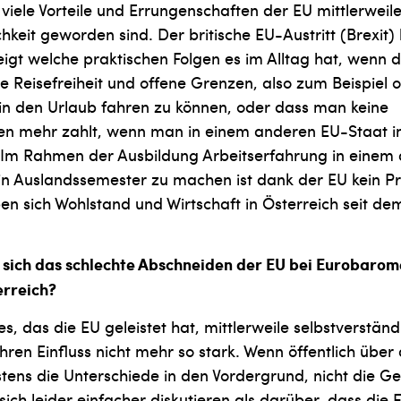
viele Vorteile und Errungenschaften der EU mittlerweile
chkeit geworden sind. Der britische EU-Austritt (Brexit)
igt welche praktischen Folgen es im Alltag hat, wenn d
 Reisefreiheit und offene Grenzen, also zum Beispiel 
 in den Urlaub fahren zu können, oder dass man keine
 mehr zahlt, wenn man in einem anderen EU-Staat im 
t. Im Rahmen der Ausbildung Arbeitserfahrung in einem
n Auslandssemester zu machen ist dank der EU kein P
ben sich Wohlstand und Wirtschaft in Österreich seit dem
e sich das schlechte Abschneiden der EU bei Eurobar
erreich?
es, das die EU geleistet hat, mittlerweile selbstverständl
hren Einfluss nicht mehr so stark. Wenn öffentlich über 
stens die Unterschiede in den Vordergrund, nicht die 
 sich leider einfacher diskutieren als darüber, dass die 