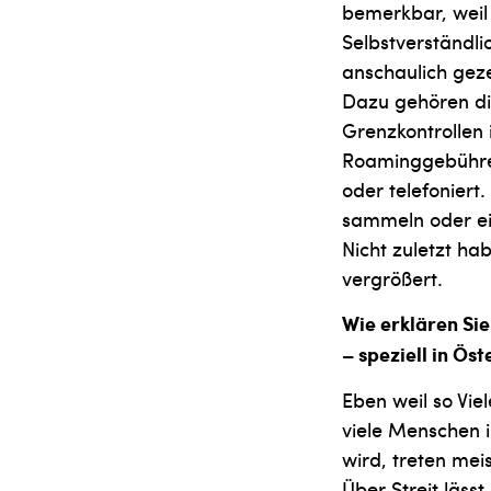
bemerkbar, weil 
Selbstverständli
anschaulich geze
Dazu gehören die
Grenzkontrollen
Roaminggebühren
oder telefonier
sammeln oder ei
Nicht zuletzt ha
vergrößert.
Wie erklären Si
– speziell in Öst
Eben weil so Viel
viele Menschen i
wird, treten mei
Über Streit lässt