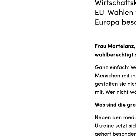
Wirtschafts
EU-Wahlen t
Europa besc
Frau Martelanz,
wahlberechtigt 
Ganz einfach: We
Menschen mit ih
gestalten sie ni
mit. Wer nicht w
Was sind die gro
Neben den media
Ukraine setzt si
gehört besonders