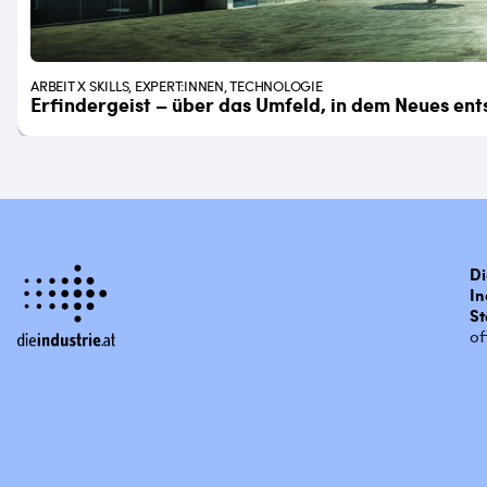
ARBEIT X SKILLS, EXPERT:INNEN, TECHNOLOGIE
Erfindergeist – über das Umfeld, in dem Neues ent
Di
In
St
of