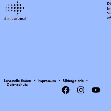
Di
In
St
of
Lehrstelle finden
Impressum
Bildergalerie
Datenschutz