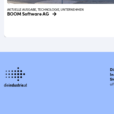
AKTUELLE AUSGABE, TECHNOLOGIE, UNTERNEHMEN
BOOM Software AG
Di
In
St
of