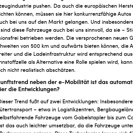
zeugindustrie pushen. Da auch die europäischen Herste
ichten können, müssen sie hier konkurrenzfähige Autos 
auch bei uns auf den Markt gelangen. Und insbesondere
ind diese Fahrzeuge auch bei uns sinnvoll, da sie – S
sionsfrei betrieben werden. Die versprochenen neuen G
ichweiten von 500 km und aufwärts bieten können, die 
reiter und die Ladeinfrastruktur wird entsprechend a
nstoffzelle als Alternative eine Rolle spielen wird, ka
ch nicht realis­tisch abschätzen.
kunftstrend neben der e-Mobilität ist das automat
er die Entwick­lungen?
ieser Trend fußt auf zwei Entwicklun­gen: Insbesondere
ütertransport – etwa in Logistikzentren, Bergbaugelä
selbstfahrende Fahrzeuge vom Gabelstapler bis zum Cat
r ist das auch leichter umsetzbar, da die Fahrzeuge unte