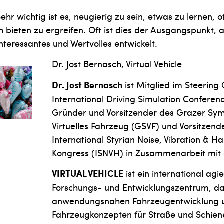
hr wichtig ist es, neugierig zu sein, etwas zu lernen, o
h bieten zu ergreifen. Oft ist dies der Ausgangspunkt, 
Interessantes und Wertvolles entwickelt.
Dr. Jost Bernasch, Virtual Vehicle
Dr. Jost Bernasch
ist Mitglied im Steering
International Driving Simulation Conferen
Gründer und Vorsitzender des Grazer Sy
Virtuelles Fahrzeug (GSVF) und Vorsitzend
International Styrian Noise, Vibration & H
Kongress (ISNVH) in Zusammenarbeit mit 
VIRTUAL VEHICLE
ist ein interna­tional ag
Forschungs- und Entwicklungszentrum, das
an­wendungsnahen Fahrzeugentwicklung u
Fahrzeugkonzepten für Straße und Schiene