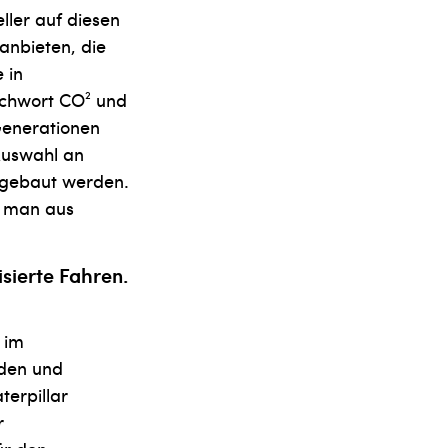
ller auf diesen
anbieten, die
 in
tichwort CO² und
enera­tionen
Auswahl an
usgebaut werden.
nn man aus
isierte Fahren.
 im
nden und
erpillar
r