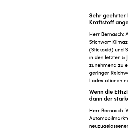
Sehr geehrter 
Kraftstoff ang
Herr Bernasch: A
Stichwort Klimaz
(Stickoxid) und 
in den letzten 5 
zunehmend zu ei
geringer Reichwe
Ladestationen no
Wenn die Effiz
dann der stark
Herr Bernasch: W
Automobilmarktes
neuzugelassenen