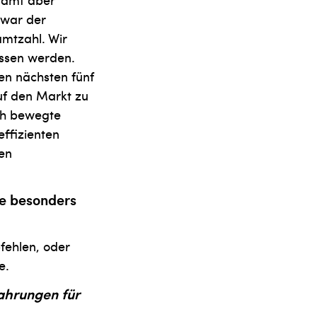
zwar der
amtzahl. Wir
assen werden.
den nächsten fünf
uf den Markt zu
sch bewegte
effizienten
ten
ie besonders
fehlen, oder
e.
ahrungen für