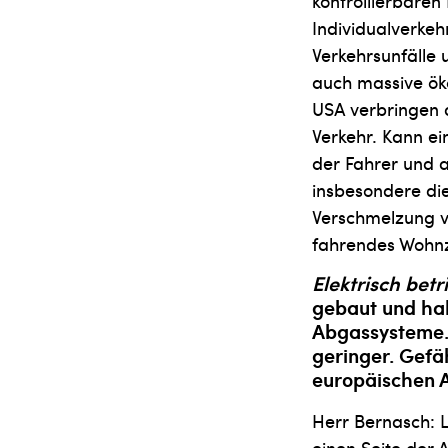
kontrollierbaren
Individualverkehr
Verkehrsunfälle 
auch massive ök
USA verbringen 
Verkehr. Kann ei
der Fahrer und a
insbesondere die
Verschmelzung v
fahrendes Wohn
Elektrisch bet
gebaut und hab
Abgassysteme.
geringer. Gefä
europäischen A
Herr Bernasch: L
einen Seite der 