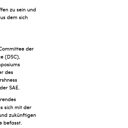
ffen zu sein und
aus dem sich
 Committee der
ce (DSC),
mposiums
er des
arshness
der SAE.
ierendes
 sich mit der
nd zukünftigen
 befasst.