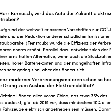
Herr Bernasch, wird das Auto der Zukunft elektris
etrieben?
ufgrund der weltweit erlassenen Vorschriften zur CO²-
iele und der Reduktion an­derer schädlicher Emissione
Staubpartikel (Feinstaub) wurde die Effizienz der Ver
Jahren enorm er­höht. Parallel dazu entwickelt sich der E
ner ernsthaften Alternative, wenn auch die Stückzahle
iten, hoher Batteriekosten und der mangelhaften Infra
ch sehr gering sind, aber das ändert sich.
ienz moderner Ver­brennungsmotoren schon so ho
e Drang zum Ausbau der Elektromobilität?
ichtige Länder, allen voran China, das etwa 35% des
 abdeckt, gibt ab 2019 vor, dass mindestens 10% aller
 Fahrzeuge elektrisch angetrieben sein müssen. Damit 