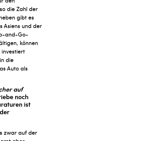
ür den
so die Zahl der
neben gibt es
s Asiens und der
top-and-Go-
ältigen, können
investiert
in die
as Auto als
her auf­
riebe noch
aturen ist
 der
ss zwar auf der
esamt aber