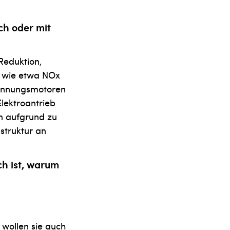
ch oder mit
Reduktion,
n wie etwa NOx
brennungsmotoren
lek­troantrieb
n aufgrund zu
struktur an
ch ist, warum
wollen sie auch