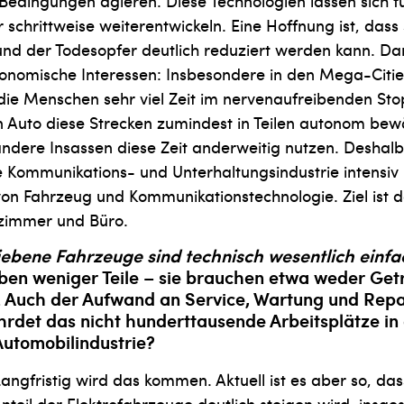
 Bedingungen agieren. Diese Technologien lassen sich f
 schrittweise weiterentwickeln. Eine Hoffnung ist, dass 
und der Todesopfer deutlich reduziert werden kann. Da
ono­mische Interessen: Insbesondere in den Mega-Citie
die Menschen sehr viel Zeit im nervenaufreibenden S
n Auto diese Strecken zumindest in Teilen autonom bew
ndere Insassen diese Zeit anderweitig nutzen. Deshalb 
 Kommunikations- und Unterhaltungsindustrie intensiv 
on Fahrzeug und Kommunikationstechnologie. Ziel ist d
zimmer und Büro.
riebene Fahrzeuge sind technisch wesentlich einfac
en weniger Teile – sie brauchen etwa weder Get
 Auch der Aufwand an Service, Wartung und Repar
hrdet das nicht hundert­tausende Arbeitsplätze in
utomobilindustrie?
angfristig wird das kommen. Aktuell ist es aber so, da
Anteil der Elektrofahrzeuge deutlich steigen wird, insg