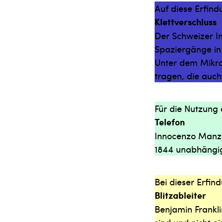
Auf diese Erfin
Klettverschluss
Der Schweizer I
Spaziergänge in
Unter dem Mikro
tragen, die auch
Für die Nutzung 
Telefon
Innocenzo Manzet
1844 unabhängig
Bei dieser Erfin
Blitzableiter
Benjamin Frankli