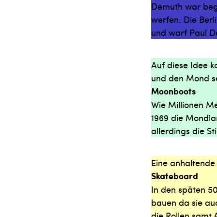
Demuth war begei
werfen. Die Berl
und warf Paul D
Auf diese Idee 
und den Mond sel
Moonboots
Wie Millionen M
1969 die Mondla
allerdings die S
Eine anhaltende 
Skateboard
In den späten 50
bauen da sie auc
die Rollen samt 