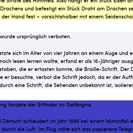
ine Strafe des Himmels. Also hängt er ein Stück Eisen a
Drachens und befestigt ein Stück Draht am Drachen se
it der Hand fest – vorsichtshalber mit einem Seidenscha
 wurde ursprünglich verboten.
letzte sich im Alter von vier Jahren an einem Auge und e
noch lesen lernen wollte, erfand er als 16-Jähriger au
aben, die er ertasten konnte, die Braille-Schrift. Der 
ie er besuchte, verbot die Schrift jedoch, da er der Auf
 durch eine Schrift, die Sehenden unbekannt ist, isolier
ung landete der Erfinder im Gefängnis.
l Demuth schleudert im Jahr 1886 bei einem Wutanfall e
 durch die Luft. Im Flug rollte sich das papierene Tel