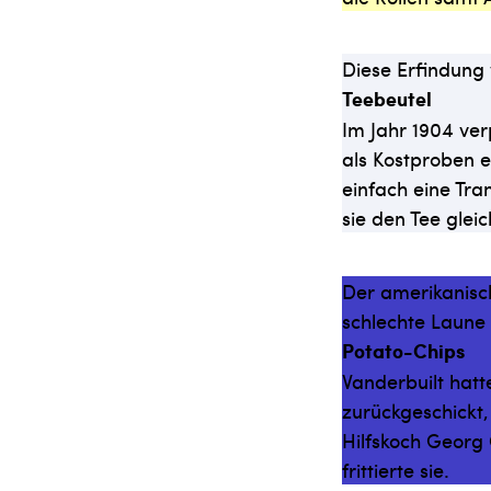
Diese Erfindung
Teebeutel
Im Jahr 1904 ver
als Kostproben e
einfach eine Tra
sie den Tee glei
Der amerikanisch
schlechte Laune 
Potato-Chips
Vanderbuilt hatt
zurückgeschickt,
Hilfskoch Georg 
frittierte sie.