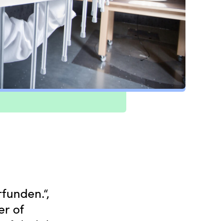
funden.“,
er of