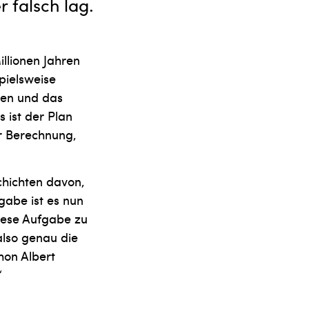
r falsch lag.
illionen Jahren
pielsweise
den und das
 ist der Plan
er Berechnung,
chichten davon,
abe ist es nun
iese Aufgabe zu
also genau die
hon Albert
“