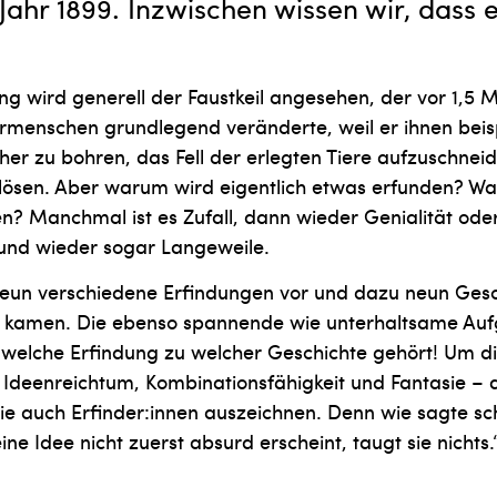
Jahr 1899. Inzwischen wissen wir, dass e
ung wird generell der Faustkeil angesehen, der vor 1,5 M
r­menschen grundlegend veränderte, weil er ihnen beis
her zu bohren, das Fell der erlegten Tiere aufzuschnei
lösen. Aber warum wird ei­gentlich etwas erfunden? Was
en? Manchmal ist es Zufall, dann wieder Genialität od
 und wieder sogar Langeweile.
r neun verschiedene Erfindungen vor und dazu neun Ges
e kamen. Die ebenso spannende wie unterhaltsame Aufg
 welche Erfindung zu welcher Geschichte gehört! Um d
 Ideenreichtum, Kombinationsfähigkeit und Fantasie – 
ie auch Erfinder:innen auszeichnen. Denn wie sagte sc
ine Idee nicht zuerst absurd erscheint, taugt sie nichts.