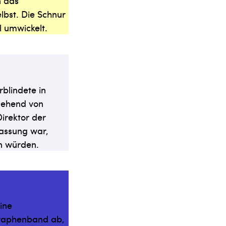
n das
lbst. Die Schnur
l umwickelt.
rblindete in
sgehend von
Direktor der
fassung war,
en würden.
ine
egraphenband ab,