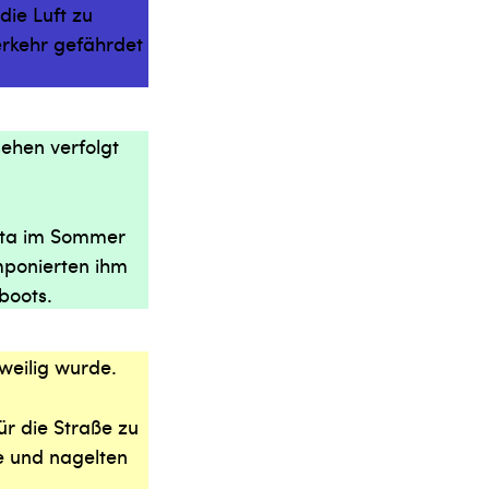
die Luft zu
verkehr gefährdet
ehen verfolgt
atta im Sommer
mponierten ihm
boots.
gweilig wurde.
ür die Straße zu
he und nagelten