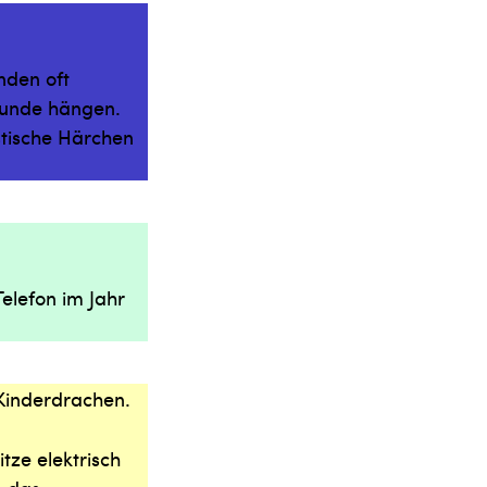
nden oft
Hunde hängen.
stische Härchen
elefon im Jahr
 Kinderdrachen.
tze elektrisch