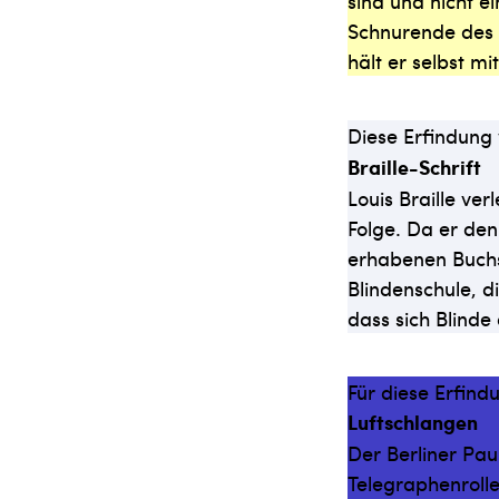
sind und nicht e
Schnurende des 
hält er selbst m
Diese Erfindung
Braille-Schrift
Louis Braille ver
Folge. Da er den
erhabenen Buchst
Blindenschule, d
dass sich Blinde
Für diese Erfind
Luftschlangen
Der Berliner Pau
Telegraphenrolle