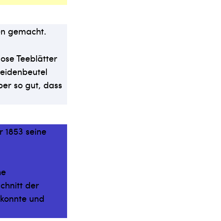
en gemacht.
ose Teeblätter
Seidenbeutel
er so gut, dass
r 1853 seine
he
chnitt der
 konnte und