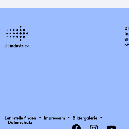
Di
In
St
of
Lehrstelle finden
Impressum
Bildergalerie
Datenschutz