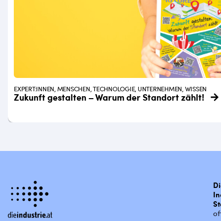
EXPERT:INNEN, MENSCHEN, TECHNOLOGIE, UNTERNEHMEN, WISSEN
Zukunft gestalten – Warum der Standort zählt!
Di
In
St
of