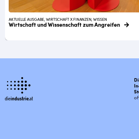
AKTUELLE AUSGABE, WIRTSCHAFT X FINANZEN, WISSEN
Wirtschaft und Wissenschaft zum Angreifen
Di
In
St
of