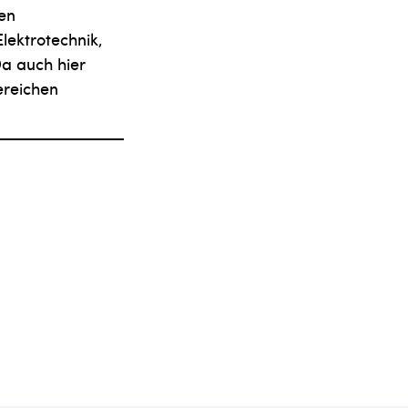
hen
lektrotechnik,
Da auch hier
ereichen