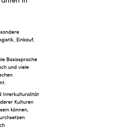
esondere
istik, Einkauf,
ale Basissprache
sch und viele
achen
nt.
Interkulturalität
nderer Kulturen
 sein können,
durchsetzen
sch