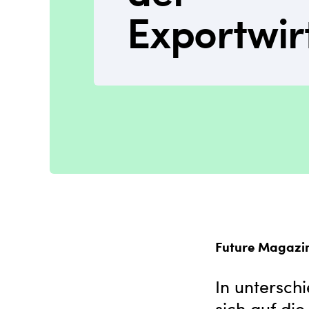
Exportwir
Future Magazi
In untersch
sich auf di