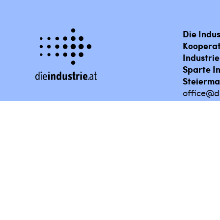
Die Indus
Kooperat
Industri
Sparte I
Steierma
office@di
Lehrstelle finden
Impressum
Bilderga