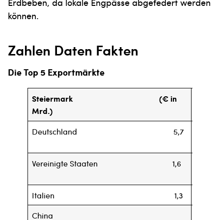
Erdbeben, da lokale Engpässe abgefedert werden
können.
Zahlen Daten Fakten
Die Top 5 Exportmärkte
Steiermark (€ in
Ös
Mrd.)
Mrd.)
Deutschland 5,7
D
39,5
Vereinigte Staaten 1,6
Verein
Italien 1,3
I
China
S