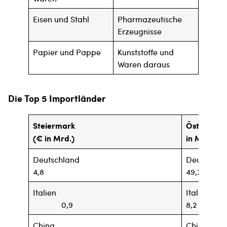
Eisen und Stahl
Pharmazeutische
Erzeugnisse
Papier und Pappe
Kunststoffe und
Waren daraus
Die Top 5 Importländer
Steiermark
Öst
(€ in Mrd.)
in Mrd.)
Deutschland
Deu
4,8
49,2
Italien
I
0,9
8,2
China
C