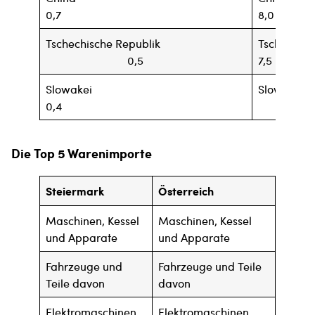
0,7
8,0
Tschechische Republik
Tsche
0,5
7,5
Slowakei
Slowakei
0,4
5
Die Top 5 Warenimporte
Steiermark
Österreich
Maschinen, Kessel
Maschinen, Kessel
und Apparate
und Apparate
Fahrzeuge und
Fahrzeuge und Teile
Teile davon
davon
Elektromaschinen,
Elektromaschinen