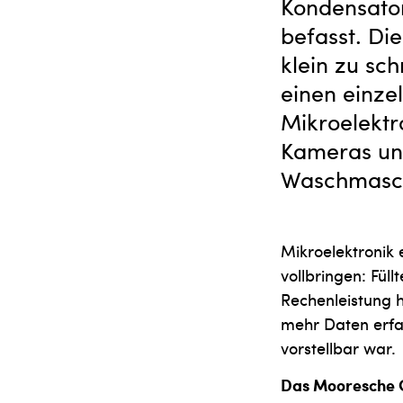
Kondensator
befasst. Die
klein zu sc
einen einze
Mikroelektr
Kameras und
Waschmasch
Mikroelektronik
vollbringen: Fül
Rechenleistung h
mehr Daten erfa
vorstellbar war.
Das Mooresche 