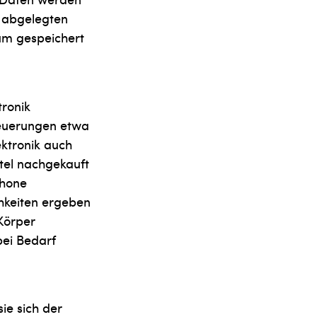
r abgelegten
um gespeichert
ronik
teuerungen etwa
ktronik auch
tel nachgekauft
phone
chkeiten ergeben
Körper
bei Bedarf
ie sich der