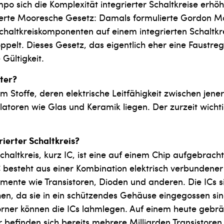
o sich die Komplexität integrierter Schaltkreise erhöh
ierte Mooresche Gesetz: Damals formulierte Gordon Mo
chaltkreiskomponenten auf einem integrierten Schaltkre
ppelt. Dieses Gesetz, das eigentlich eher eine Faustrege
Gültigkeit.
ter?
m Stoffe, deren elektrische Leitfähigkeit zwischen jener
latoren wie Glas und Keramik liegen. Der zurzeit wichti
rierter Schaltkreis?
Schaltkreis, kurz IC, ist eine auf einem Chip aufgebrach
C besteht aus einer Kombination elektrisch verbundener
mente wie Transistoren, Dioden und anderen. Die ICs s
hen, da sie in ein schützendes Gehäuse eingegossen si
örner können die ICs lahmlegen. Auf einem heute gebrä
 befinden sich bereits mehrere Milliarden Transistoren