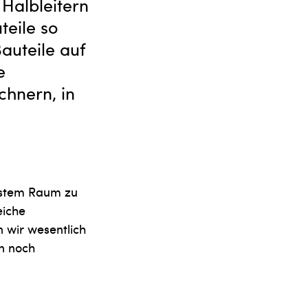
 Halbleitern
teile so
auteile auf
e
chnern, in
instem Raum zu
eiche
 wir wesentlich
n noch