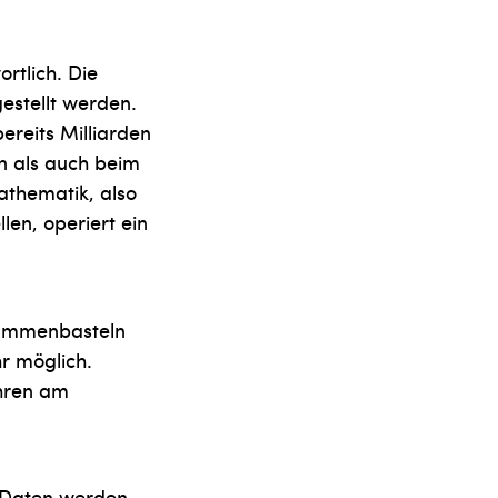
rtlich. Die
gestellt werden.
reits Milliarden
n als auch beim
athematik, also
llen, operiert ein
sammenbasteln
r möglich.
ahren am
 Daten werden