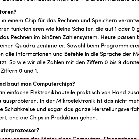
storen?
d in einem Chip für das Rechnen und Speichern verantwo
ren funktionieren wie kleine Schalter, die auf 1 oder 0 
 das Rechnen im binären Zahlensystem. Heute passen be
f einen Quadratzentimeter. Sowohl beim Programmiere
n alle Informationen und Befehle in die Sprache der M
zt. So wie wir alle Zahlen mit den Ziffern 0 bis 9 darste
Ziffern 0 und 1.
und baut man Computerchips?
an einfache Elektronikbauteile praktisch von Hand zu
ausprobieren. In der Mikroelektronik ist das nicht meh
e Schaltkreise und sogar das ganze Herstellungsverf
rt, ehe die Chips in Produktion gehen.
puterprozessor?
st sozusagen der Motor eines Computers. Eingegebene