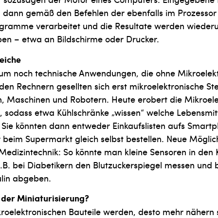
t, dann gemäß den Befehlen der ebenfalls im Prozesso
ramme verarbeitet und die Resultate werden wieder
en – etwa an Bildschirme oder Drucker.
eiche
aum noch technische Anwendungen, die ohne Mikroelekt
en Rechnern gesellten sich erst mikroelektronische S
, Maschinen und Robotern. Heute erobert die Mikroele
, sodass etwa Kühlschränke „wissen“ welche Lebensmit
Sie könnten dann entweder Einkaufslisten aufs Smart
 beim Supermarkt gleich selbst bestellen. Neue Mögli
 Medizintechnik: So könnte man kleine Sensoren in den 
z.B. bei Diabetikern den Blutzuckerspiegel messen und 
ulin abgeben.
 der Miniaturisierung?
ikroelektronischen Bauteile werden, desto mehr nähern s