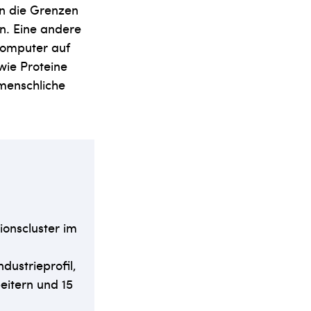
n die Grenzen
n. Eine andere
 Computer auf
wie Proteine
 menschliche
tionscluster im
dustrieprofil,
eitern und 15