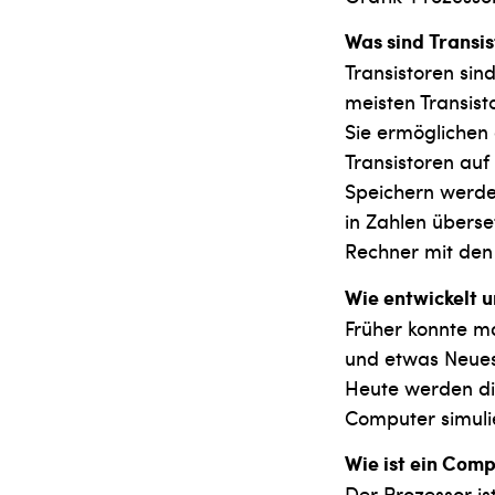
Was sind Transi
Transistoren sin
meisten Transisto
Sie ermöglichen
Transistoren au
Speichern werde
in Zahlen überset
Rechner mit den 
Wie entwickelt 
Früher konnte m
und etwas Neues 
Heute werden di
Computer simulie
Wie ist ein Com
Der Prozessor i