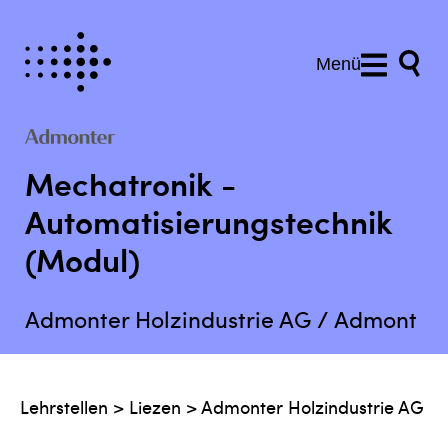
Menü
Mechatronik -
Automatisierungstechnik
(Modul)
Admonter Holzindustrie AG / Admont
Lehrstellen
>
Liezen
>
Admonter Holzindustrie AG