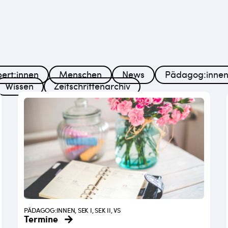
ert:innen
Menschen
News
Pädagog:inne
Wissen
Zeitschriftenarchiv
PÄDAGOG:INNEN, SEK I, SEK II, VS
Termine