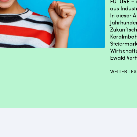
FUTURE – 
aus Indust
In dieser 
Jahrhunder
Zukunftsch
Koralmbah
Steiermar
Wirtschaf
Ewald Verh
WEITER LE