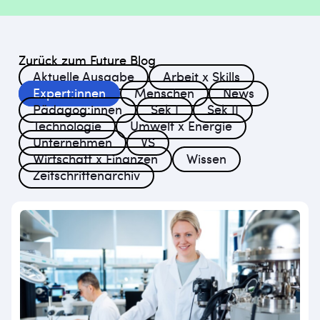
Zurück zum Future Blog
Aktuelle Ausgabe
Arbeit x Skills
Expert:innen
Menschen
News
Pädagog:innen
Sek I
Sek II
Technologie
Umwelt x Energie
Unternehmen
VS
Wirtschaft x Finanzen
Wissen
Zeitschriftenarchiv