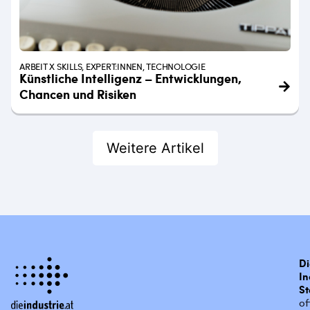
ARBEIT X SKILLS, EXPERT:INNEN, TECHNOLOGIE
Künstliche Intelligenz – Entwicklungen,
Chancen und Risiken
Weitere Artikel
Di
In
St
of