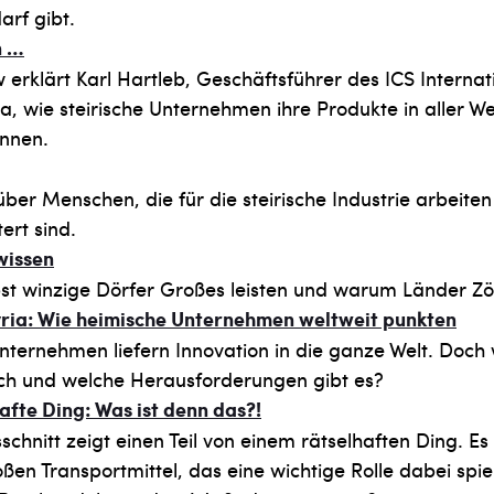
rf gibt.
n …
w erklärt Karl Hartleb, Geschäftsführer des ICS Internat
ia, wie steirische Unternehmen ihre Produkte in aller We
önnen.
über Menschen, die für die steirische Industrie arbeite
ert sind.
 wissen
t winzige Dörfer Großes leisten und warum Länder Zö
yria: Wie heimische Unternehmen weltweit punkten
Unternehmen liefern Innovation in die ganze Welt. Doch
ich und welche Herausforderungen gibt es?
afte Ding: Was ist denn das?!
schnitt zeigt einen Teil von einem rätselhaften Ding. E
oßen Transportmittel, das eine wichtige Rolle dabei spie