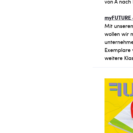
von A nach 
myFUTURE –
Mit unserem
wollen wir 
unternehmer
Exemplare v
weitere Kl