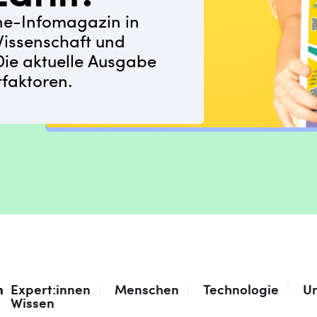
ne-Infomagazin in
Wissenschaft und
Die aktuelle Ausgabe
tfaktoren.
n
Expert:innen
|
Menschen
|
Technologie
|
U
Wissen