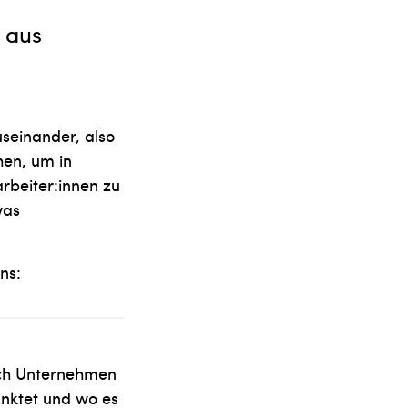
 aus
seinander, also
en, um in
rbeiter:innen zu
was
ns:
ich Unternehmen
unktet und wo es