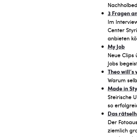
Nachholbeda
3 Fragen a
Im Intervie
Center Styr
anbieten k
My Job
Neue Clips 
Jobs begeist
Theo will’s
Warum selbs
Made in St
Steirische 
so erfolgre
Das rätselh
Der Fotoaus
ziemlich gr