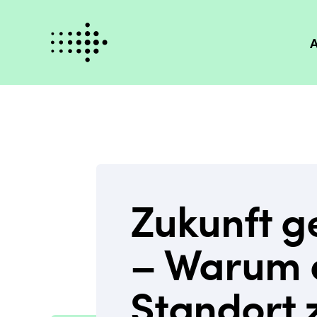
A
Zukunft g
– Warum 
Standort z