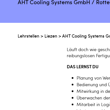
AHT Cooling Systems GmbH / Rott
Lehrstellen
>
Liezen
>
AHT Cooling Systems 
Läuft doch wie gesch
reibungslosen Fertig
DAS LERNST DU
Planung von Wer
Bedienung und 
Mitwirkung in d
Überwachen der 
Mitarbeit in Log