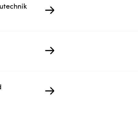
utechnik
d