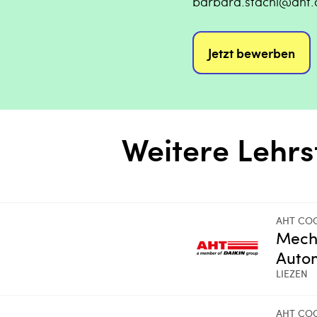
barbara.stachl@aht.
Jetzt bewerben
Weitere Lehrs
AHT CO
Mecha
Autom
LIEZEN
AHT CO