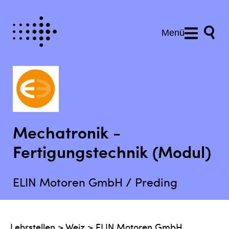
Menü
Mechatronik -
Fertigungstechnik (Modul)
ELIN Motoren GmbH / Preding
Lehrstellen
>
Weiz
>
ELIN Motoren GmbH