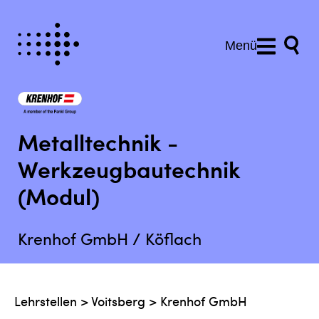
Menü
Metalltechnik -
Werkzeugbautechnik
(Modul)
Krenhof GmbH / Köflach
Lehrstellen
>
Voitsberg
>
Krenhof GmbH