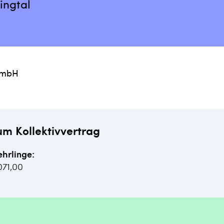
ingtal
 GmbH
um Kollektivvertrag
ehrlinge:
071,00