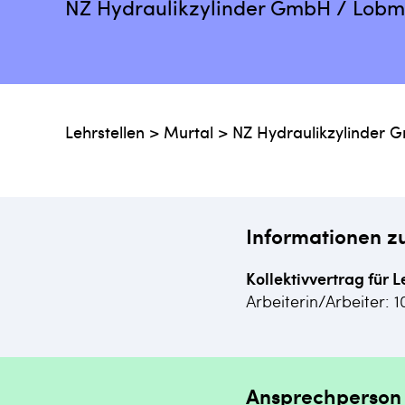
NZ Hydraulikzylinder GmbH / Lobm
Lehrstellen
>
Murtal
>
NZ Hydraulikzylinder
Informationen z
Kollektivvertrag für L
Arbeiterin/Arbeiter: 1
Ansprechperson