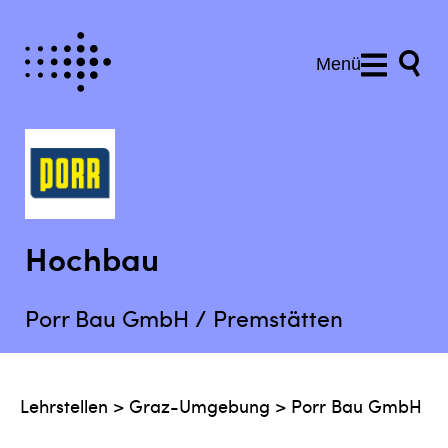
Menü
Hochbau
Porr Bau GmbH / Premstätten
Lehrstellen
>
Graz-Umgebung
>
Porr Bau GmbH