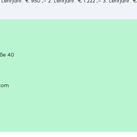
. Lehrjahr: € 950 ,– 2. Lehrjahr: € 1.222 ,– 3. Lehrjahr: €
aße 40
.com