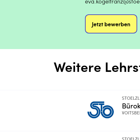
eva.kogelfranz@stoe
Jetzt bewerben
Weitere Lehrs
STOELZ
Büro
VOITSB
STOELZ