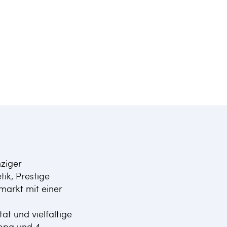
nziger
ik, Prestige
markt mit einer
ät und vielfältige
ropa und 4