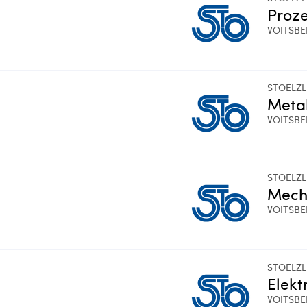
Proze
VOITSB
STOELZ
Metal
VOITSB
STOELZ
Mecha
VOITSB
STOELZ
Elekt
VOITSB