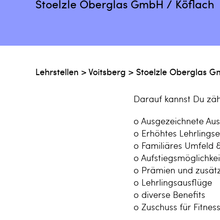
Stoelzle Oberglas GmbH / Köflach
Lehrstellen
>
Voitsberg
>
Stoelzle Oberglas 
Darauf kannst Du zäh
o Ausgezeichnete Aus
o Erhöhtes Lehrlings
o Familiäres Umfeld 
o Aufstiegsmöglichke
o Prämien und zusätz
o Lehrlingsausflüge
o diverse Benefits
o Zuschuss für Fitnes