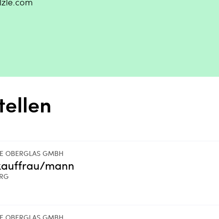
lzle.com
tellen
LE OBERGLAS GMBH
kauffrau/mann
ERG
LE OBERGLAS GMBH