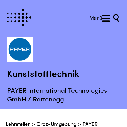
Menü
Kunststofftechnik
PAYER International Technologies
GmbH / Rettenegg
Lehrstellen
>
Graz-Umgebung
>
PAYER