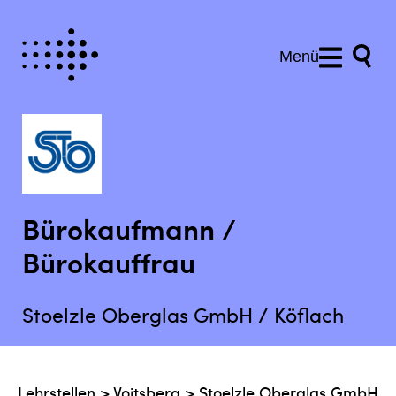
Menü
Bürokaufmann /
Bürokauffrau
Stoelzle Oberglas GmbH / Köflach
Lehrstellen
>
Voitsberg
>
Stoelzle Oberglas GmbH