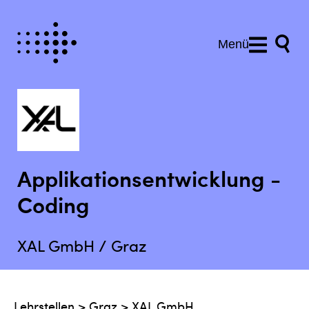
Menü
Applikationsentwicklung -
Coding
XAL GmbH / Graz
Lehrstellen
>
Graz
>
XAL GmbH