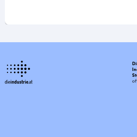
Di
In
St
of