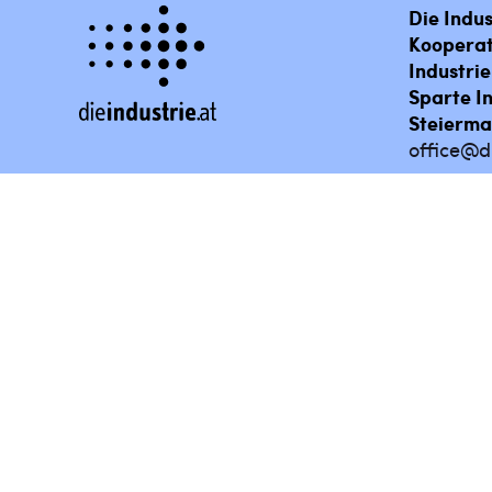
Die Indus
Kooperat
Industri
Sparte I
Steierma
office@di
Lehrstelle finden
Impressum
Bilderga