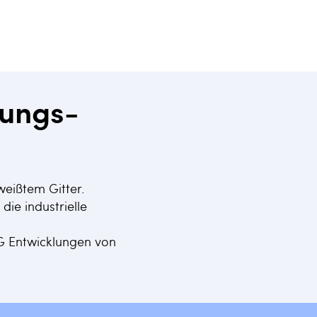
tungs-
weißtem Gitter.
ie industrielle
VG Entwicklungen von