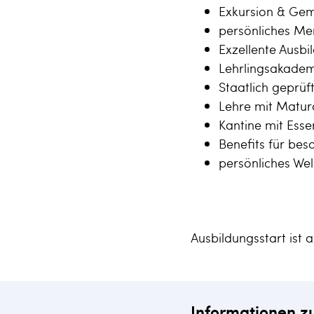
Exkursion & Gem
persönliches Me
Exzellente Ausbi
Lehrlingsakadem
Staatlich geprüf
Lehre mit Matur
Kantine mit Ess
Benefits für be
persönliches W
Ausbildungsstart ist 
Informationen z