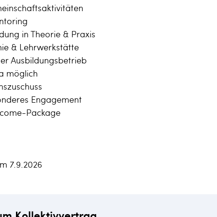
einschaftsaktivitäten
ntoring
ldung in Theorie & Praxis
ie & Lehrwerkstätte
ter Ausbildungsbetrieb
a möglich
enszuschuss
sonderes Engagement
elcome-Package
am 7.9.2026
um Kollektivvertrag