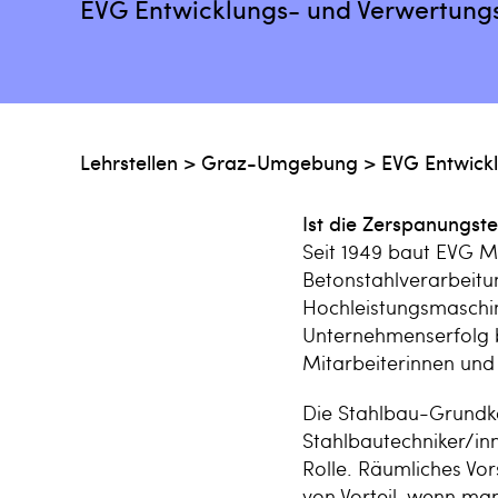
EVG Entwicklungs- und Verwertung
Lehrstellen
>
Graz-Umgebung
>
EVG Entwick
Ist die Zerspanungste
Seit 1949 baut EVG M
Betonstahlverarbeitu
Hochleistungsmaschin
Unternehmenserfolg 
Mitarbeiterinnen und
Die Stahlbau-Grundk
Stahlbautechniker/inn
Rolle. Räumliches Vor
von Vorteil, wenn ma