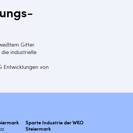
tungs-
weißtem Gitter.
ie industrielle
VG Entwicklungen von
teiermark
Sparte Industrie der WKO
az
Steiermark