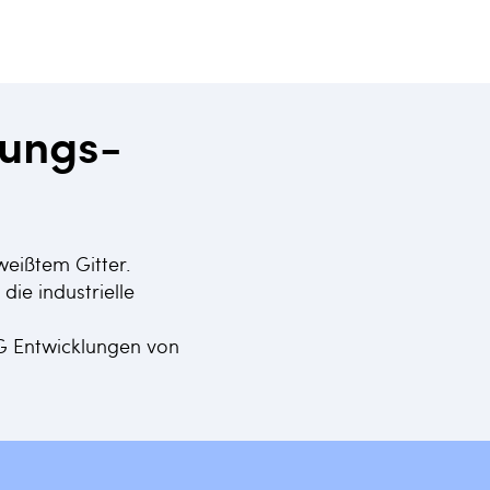
tungs-
weißtem Gitter.
ie industrielle
VG Entwicklungen von