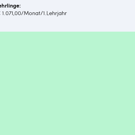
ehrlinge:
€ 1.071,00/Monat/1.Lehrjahr