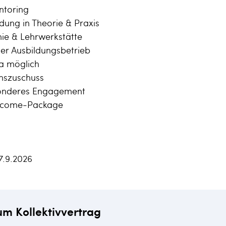
ntoring
ldung in Theorie & Praxis
ie & Lehrwerkstätte
ter Ausbildungsbetrieb
a möglich
enszuschuss
sonderes Engagement
elcome-Package
7.9.2026
um Kollektivvertrag