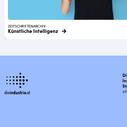
ZEITSCHRIFTENARCHIV
Künstliche Intelligenz
Di
In
St
of