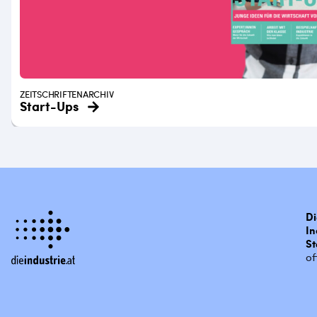
ZEITSCHRIFTENARCHIV
Start-Ups
Di
In
St
of