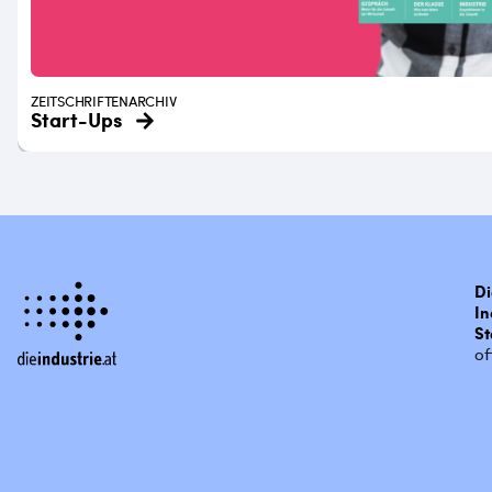
ZEITSCHRIFTENARCHIV
Start-Ups
Di
In
St
of