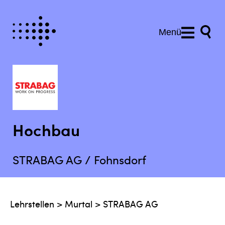
Menü
Hochbau
STRABAG AG / Fohnsdorf
Lehrstellen
>
Murtal
>
STRABAG AG