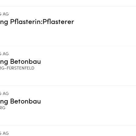
G AG
ing Pflasterin:Pflasterer
G AG
ing Betonbau
RG-FÜRSTENFELD
G AG
ing Betonbau
ERG
G AG