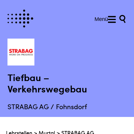
Menü
Tiefbau –
Verkehrswegebau
STRABAG AG / Fohnsdorf
Lehrstellen
>
Murtal
>
STRABAG AG