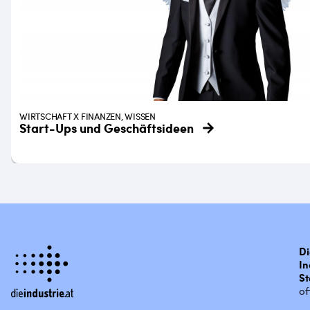
WIRTSCHAFT X FINANZEN, WISSEN
Start-Ups und Geschäftsideen
Di
In
St
of